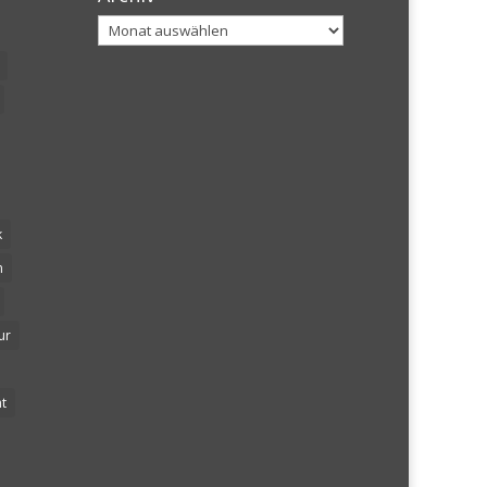
Archiv
k
n
ur
t