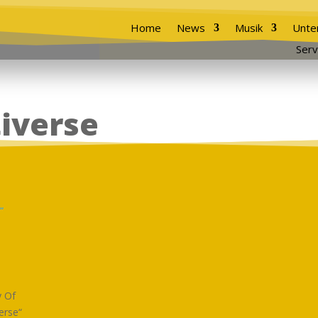
Home
News
Musik
Unte
Serv
tiverse
y Of
erse“