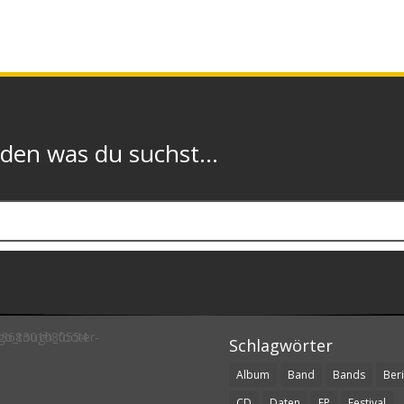
n was du suchst...
Schlagwörter
Album
Band
Bands
Beri
CD
Daten
EP
Festival