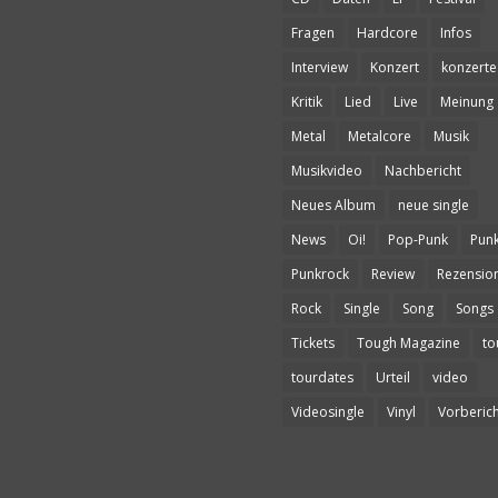
Fragen
Hardcore
Infos
Interview
Konzert
konzerte
Kritik
Lied
Live
Meinung
Metal
Metalcore
Musik
Musikvideo
Nachbericht
Neues Album
neue single
News
Oi!
Pop-Punk
Pun
Punkrock
Review
Rezensio
Rock
Single
Song
Songs
Tickets
Tough Magazine
to
tourdates
Urteil
video
Videosingle
Vinyl
Vorberich