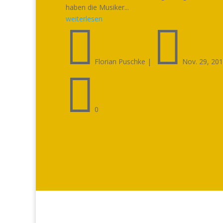
haben die Musiker...
weiterlesen


Florian Puschke
|
Nov. 29, 20

0