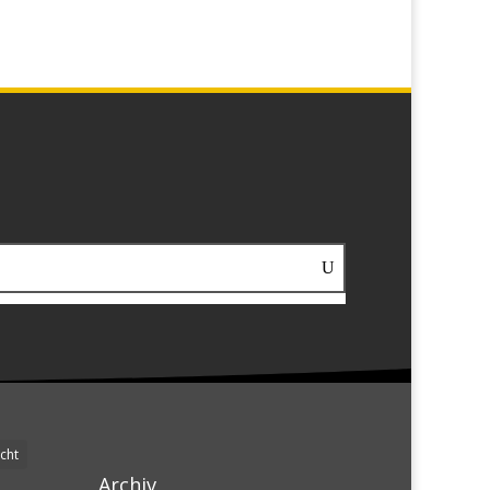
cht
Archiv