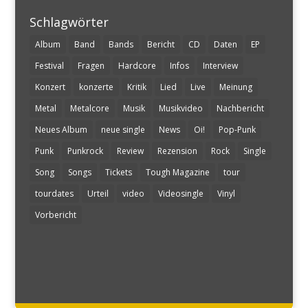
Schlagwörter
Album
Band
Bands
Bericht
CD
Daten
EP
Festival
Fragen
Hardcore
Infos
Interview
Konzert
konzerte
Kritik
Lied
Live
Meinung
Metal
Metalcore
Musik
Musikvideo
Nachbericht
Neues Album
neue single
News
Oi!
Pop-Punk
Punk
Punkrock
Review
Rezension
Rock
Single
Song
Songs
Tickets
Tough Magazine
tour
tourdates
Urteil
video
Videosingle
Vinyl
Vorbericht