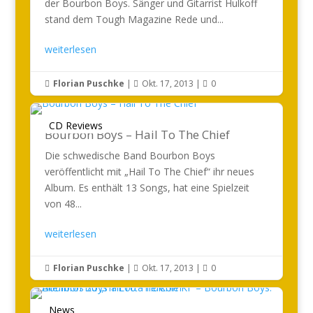
der Bourbon Boys. Sänger und Gitarrist Hulkoff
stand dem Tough Magazine Rede und...
weiterlesen
Florian Puschke
|
Okt. 17, 2013
|
0



CD Reviews
Bourbon Boys – Hail To The Chief
Die schwedische Band Bourbon Boys
veröffentlicht mit „Hail To The Chief“ ihr neues
Album. Es enthält 13 Songs, hat eine Spielzeit
von 48...
weiterlesen
Florian Puschke
|
Okt. 17, 2013
|
0



News