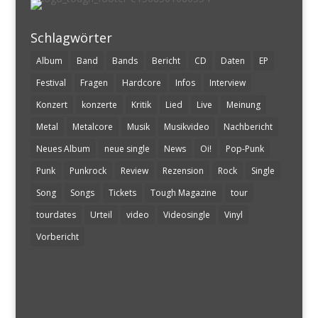
Schlagwörter
Album
Band
Bands
Bericht
CD
Daten
EP
Festival
Fragen
Hardcore
Infos
Interview
Konzert
konzerte
Kritik
Lied
Live
Meinung
Metal
Metalcore
Musik
Musikvideo
Nachbericht
Neues Album
neue single
News
Oi!
Pop-Punk
Punk
Punkrock
Review
Rezension
Rock
Single
Song
Songs
Tickets
Tough Magazine
tour
tourdates
Urteil
video
Videosingle
Vinyl
Vorbericht