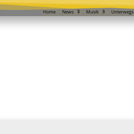
Home
News
Musik
Unterwegs
Interviews
Blutjungs: Frontmann Martin im Interview
Blutjungs: Frontmann Martin im Interview
urück.
Als ich vor vielen Jahren zum ersten Mal „100.000
önen
Fragen“ von den Blutjungs hörte, dachte ich zuerst an
eine Band aus Berlin (aus Berlin!!!). Doch...