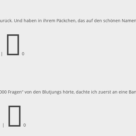
weiterlesen


|
Florian Puschke
|
Mai 4, 2021
|

0