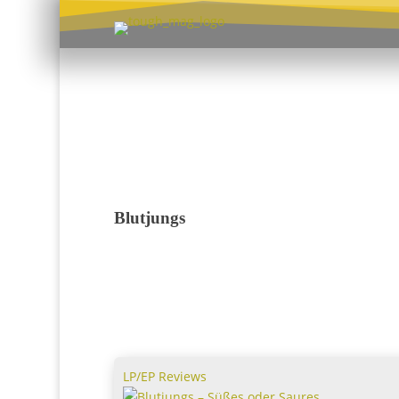
Blutjungs
LP/EP Reviews
Blutjungs – Süßes oder Saures
Blutjungs – Süßes oder Saures
Da sind sie also wieder. Die BLUTJUNGS sind z
Und haben in ihrem Päckchen, das auf den sch
Namen „Süßes oder Saures“ hört, genau das...