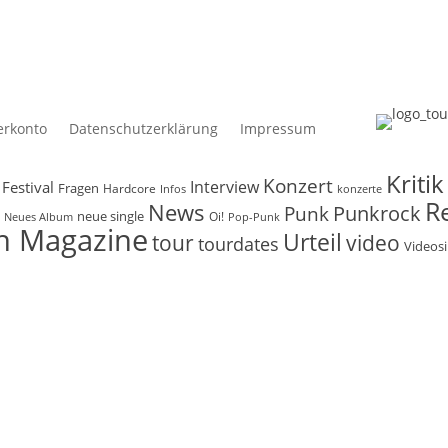
Festival
Fragen
Hardcore
Infos
Interview
Konzert
konzerte
Kritik
Lied
Live
Meinung
Metal
Metalcore
Musik
Musikvideo
Nachbericht
Neues Album
neue single
News
Oi!
Pop-Punk
Punk
Punkrock
Review
Rezension
Rock
Single
Song
Songs
Tickets
Tough Magazine
tour
tourdates
Urteil
video
Videosingle
Vinyl