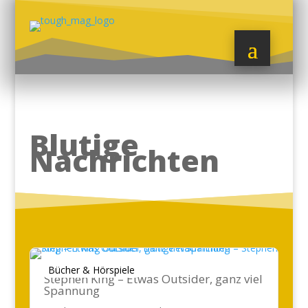
Blutige
Nachrichten
Bücher & Hörspiele
Stephen King – Etwas Outsider, ganz viel
Spannung