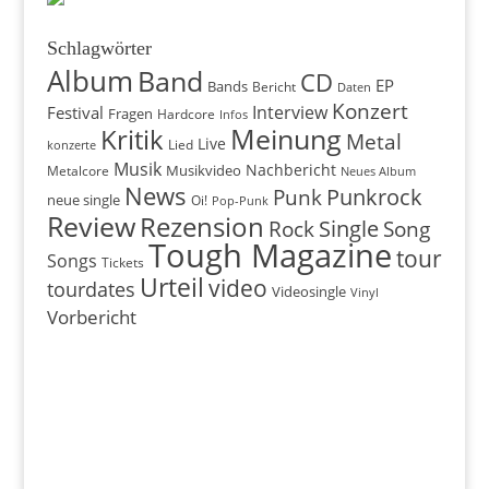
Schlagwörter
Album
Band
CD
EP
Bands
Bericht
Daten
Konzert
Interview
Festival
Fragen
Hardcore
Infos
Meinung
Kritik
Metal
Live
konzerte
Lied
Musik
Nachbericht
Musikvideo
Metalcore
Neues Album
News
Punkrock
Punk
neue single
Oi!
Pop-Punk
Review
Rezension
Rock
Single
Song
Tough Magazine
tour
Songs
Tickets
Urteil
video
tourdates
Videosingle
Vinyl
Vorbericht