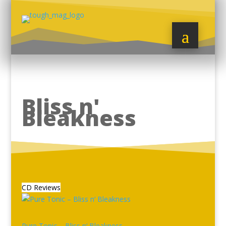
Bliss n'
Bleakness
CD Reviews
Pure Tonic – Bliss n‘ Bleakness