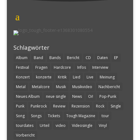
Schlagwörter
Album
Band
Bands
Bericht
CD
Daten
EP
Festival
Fragen
Hardcore
Infos
Interview
Konzert
konzerte
Kritik
Lied
Live
Meinung
Metal
Metalcore
Musik
Musikvideo
Nachbericht
Neues Album
neue single
News
Oi!
Pop-Punk
Punk
Punkrock
Review
Rezension
Rock
Single
Song
Songs
Tickets
Tough Magazine
tour
tourdates
Urteil
video
Videosingle
Vinyl
Vorbericht