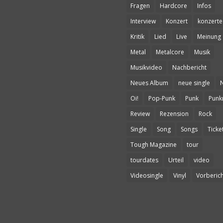
Fragen
Hardcore
Infos
Interview
Konzert
konzerte
Kritik
Lied
Live
Meinung
Metal
Metalcore
Musik
Musikvideo
Nachbericht
Neues Album
neue single
Oi!
Pop-Punk
Punk
Punk
Review
Rezension
Rock
Single
Song
Songs
Ticke
Tough Magazine
tour
tourdates
Urteil
video
Videosingle
Vinyl
Vorberich