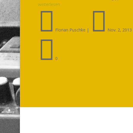
weiterlesen


Florian Puschke
|
Nov. 2, 2013

0