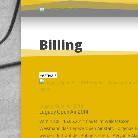
Billing
Festivals
Legacy Open Air 2014
Legacy Open Air 2014
Vom 13.06.-15.06.2014 findet im Waldstadion
Weismann das Legacy Open Air statt. Folgende 
werden dort auf der Bühne stehen: Agrypnie Akre