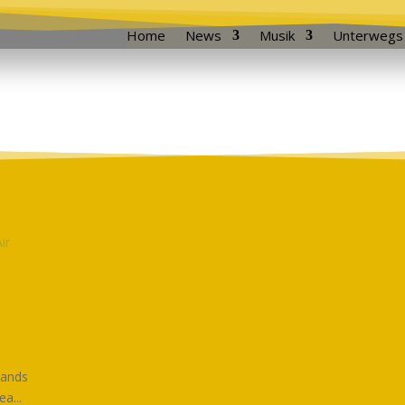
Home
News
Musik
Unterwegs
Bands
a...