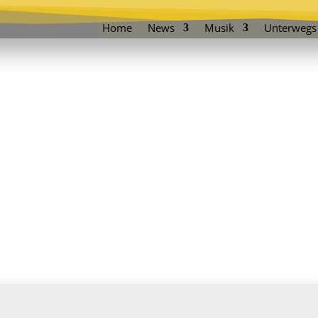
Home
News
Musik
Unterwegs
l
n
 ist