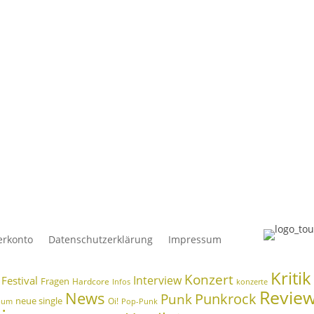
 was du suchst...
Schlagwörter
Album
Band
Bands
Beri