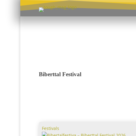
Biberttal Festiva
Festivals
Biberttal Festival 2026
Biberttal Festival 2026
Das Biberttal Festival geht 2026 wieder an de
Start – und wer sich bis
zum 31.12.2025 ein Frühbucher-Ticket sichert,