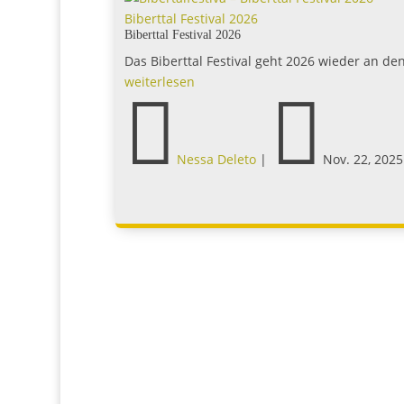
klar im Vorteil. Vom 22....
weiterlesen


Nessa Deleto
|
Nov. 22, 202

0