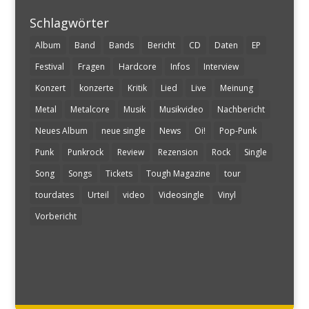
Schlagwörter
Album
Band
Bands
Bericht
CD
Daten
EP
Festival
Fragen
Hardcore
Infos
Interview
Konzert
konzerte
Kritik
Lied
Live
Meinung
Metal
Metalcore
Musik
Musikvideo
Nachbericht
Neues Album
neue single
News
Oi!
Pop-Punk
Punk
Punkrock
Review
Rezension
Rock
Single
Song
Songs
Tickets
Tough Magazine
tour
tourdates
Urteil
video
Videosingle
Vinyl
Vorbericht