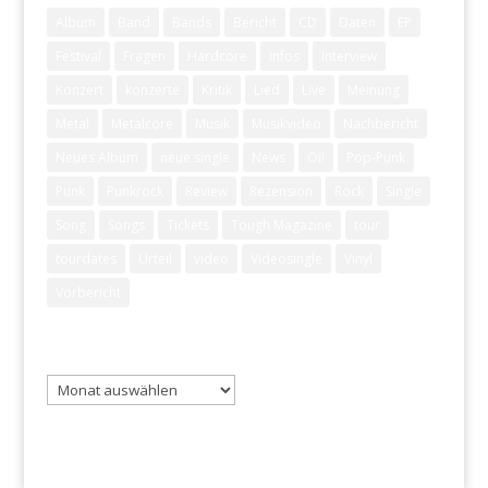
Album
Band
Bands
Bericht
CD
Daten
EP
Festival
Fragen
Hardcore
Infos
Interview
Konzert
konzerte
Kritik
Lied
Live
Meinung
Metal
Metalcore
Musik
Musikvideo
Nachbericht
Neues Album
neue single
News
Oi!
Pop-Punk
Punk
Punkrock
Review
Rezension
Rock
Single
Song
Songs
Tickets
Tough Magazine
tour
tourdates
Urteil
video
Videosingle
Vinyl
Vorbericht
Archiv
Archiv