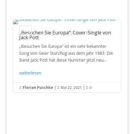
News
„Besuchen Sie Europa“: Cover-Single von
Jack Pott
„Besuchen Sie Europa“ ist ein sehr bekannter
Song von Geier Sturzflug aus dem Jahr 1983. Die
Band Jack Pott hat diese Nummer jetzt neu...
weiterlesen
Florian Puschke
|
Mai 22, 2021
|
0


