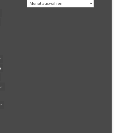
Archiv
k
n
ur
t