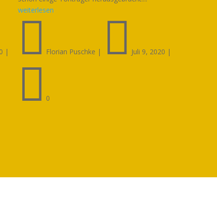
weiterlesen


0
|
Florian Puschke
|
Juli 9, 2020
|

0