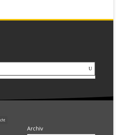
cht
Archiv