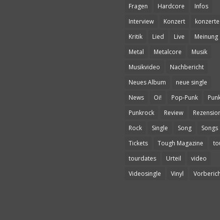
Fragen
Hardcore
Infos
Interview
Konzert
konzerte
Kritik
Lied
Live
Meinung
Metal
Metalcore
Musik
Musikvideo
Nachbericht
Neues Album
neue single
News
Oi!
Pop-Punk
Pun
Punkrock
Review
Rezensio
Rock
Single
Song
Songs
Tickets
Tough Magazine
to
tourdates
Urteil
video
Videosingle
Vinyl
Vorberich