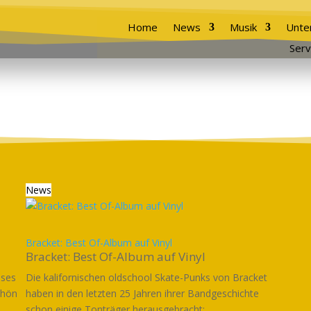
Home
News
Musik
Unte
Serv
News
Bracket: Best Of-Album auf Vinyl
Bracket: Best Of-Album auf Vinyl
eses
Die kalifornischen oldschool Skate-Punks von Bracket
chön
haben in den letzten 25 Jahren ihrer Bandgeschichte
schon einige Tonträger herausgebracht:...