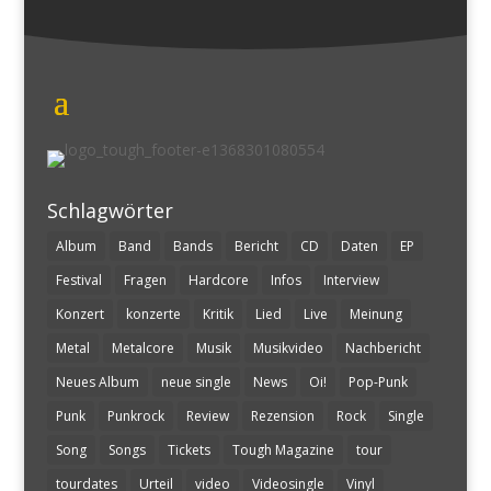
Schlagwörter
Album
Band
Bands
Bericht
CD
Daten
EP
Festival
Fragen
Hardcore
Infos
Interview
Konzert
konzerte
Kritik
Lied
Live
Meinung
Metal
Metalcore
Musik
Musikvideo
Nachbericht
Neues Album
neue single
News
Oi!
Pop-Punk
Punk
Punkrock
Review
Rezension
Rock
Single
Song
Songs
Tickets
Tough Magazine
tour
tourdates
Urteil
video
Videosingle
Vinyl