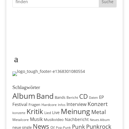
Schlagwörter
Album
Band
CD
EP
Bands
Bericht
Daten
Konzert
Interview
Festival
Fragen
Hardcore
Infos
Meinung
Kritik
Metal
Live
konzerte
Lied
Musik
Nachbericht
Musikvideo
Metalcore
Neues Album
News
Punkrock
Punk
neue single
Oi!
Pop-Punk