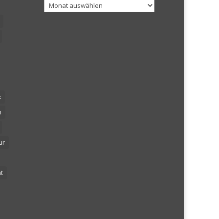
Archiv
k
n
ur
t