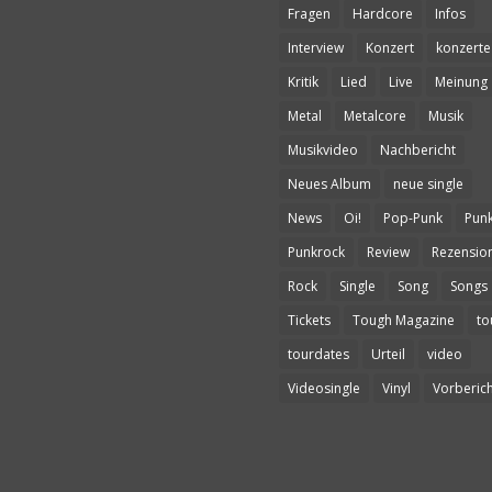
Fragen
Hardcore
Infos
Interview
Konzert
konzerte
Kritik
Lied
Live
Meinung
Metal
Metalcore
Musik
Musikvideo
Nachbericht
Neues Album
neue single
News
Oi!
Pop-Punk
Pun
Punkrock
Review
Rezensio
Rock
Single
Song
Songs
Tickets
Tough Magazine
to
tourdates
Urteil
video
Videosingle
Vinyl
Vorberich