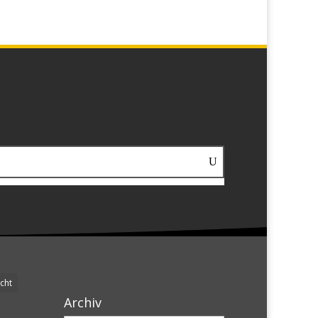
cht
Archiv