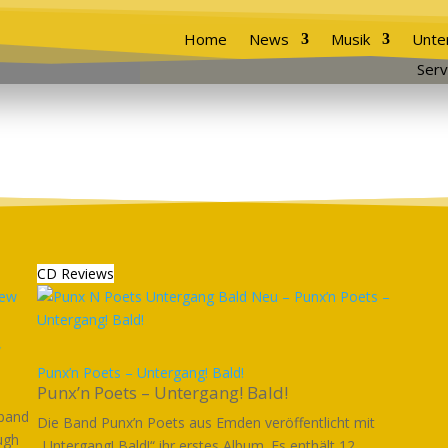
Home
News
Musik
Unte
Serv
CD Reviews
w
Punx’n Poets – Untergang! Bald!
Punx’n Poets – Untergang! Bald!
kband
Die Band Punx’n Poets aus Emden veröffentlicht mit
ugh
„Untergang! Bald!“ ihr erstes Album. Es enthält 12