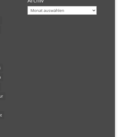
Archiv
Archiv
k
n
ur
t