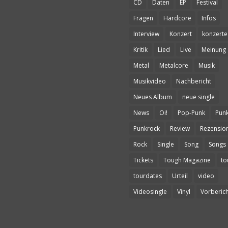
CD
Daten
EP
Festival
Fragen
Hardcore
Infos
Interview
Konzert
konzerte
Kritik
Lied
Live
Meinung
Metal
Metalcore
Musik
Musikvideo
Nachbericht
Neues Album
neue single
News
Oi!
Pop-Punk
Pun
Punkrock
Review
Rezensio
Rock
Single
Song
Songs
Tickets
Tough Magazine
to
tourdates
Urteil
video
Videosingle
Vinyl
Vorberich