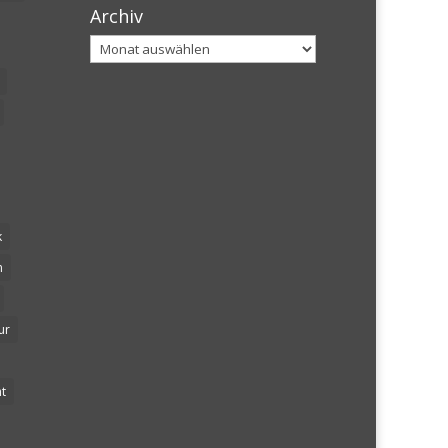
Archiv
Archiv
k
n
ur
t