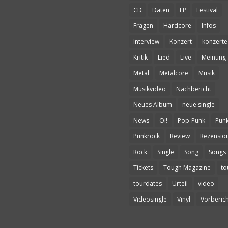
CD
Daten
EP
Festival
Fragen
Hardcore
Infos
Interview
Konzert
konzerte
Kritik
Lied
Live
Meinung
Metal
Metalcore
Musik
Musikvideo
Nachbericht
Neues Album
neue single
News
Oi!
Pop-Punk
Pun
Punkrock
Review
Rezensio
Rock
Single
Song
Songs
Tickets
Tough Magazine
to
tourdates
Urteil
video
Videosingle
Vinyl
Vorberich