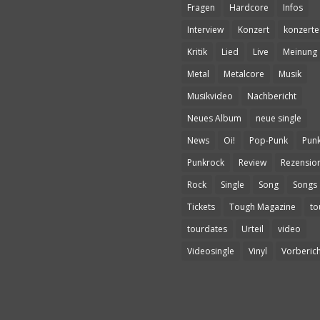
Fragen
Hardcore
Infos
Interview
Konzert
konzerte
Kritik
Lied
Live
Meinung
Metal
Metalcore
Musik
Musikvideo
Nachbericht
Neues Album
neue single
News
Oi!
Pop-Punk
Pun
Punkrock
Review
Rezensio
Rock
Single
Song
Songs
Tickets
Tough Magazine
to
tourdates
Urteil
video
Videosingle
Vinyl
Vorberich