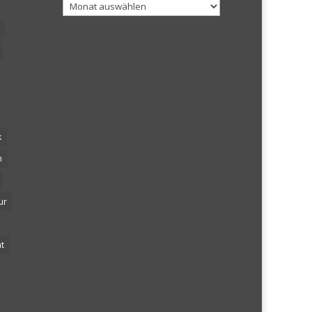
Archiv
k
n
ur
t