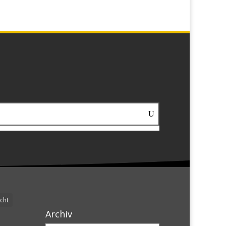
cht
Archiv