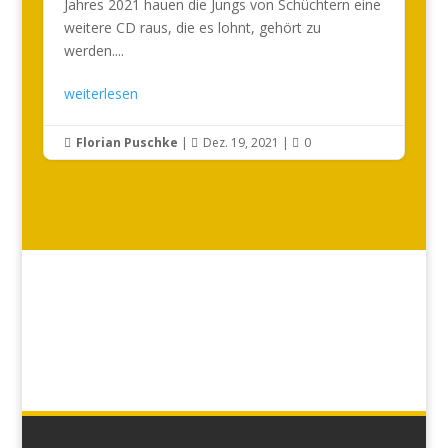
Jahres 2021 hauen die Jungs von Schüchtern eine
weitere CD raus, die es lohnt, gehört zu
werden....
weiterlesen
Florian Puschke
|
Dez. 19, 2021
|
0


