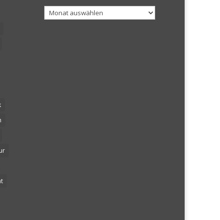
Archiv
k
n
ur
t