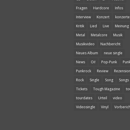
Fragen
Hardcore
Infos
Interview
Konzert
konzerte
Kritik
Lied
Live
Meinung
Metal
Metalcore
Musik
Musikvideo
Nachbericht
Neues Album
neue single
News
Oi!
Pop-Punk
Pun
Punkrock
Review
Rezensio
Rock
Single
Song
Songs
Tickets
Tough Magazine
to
tourdates
Urteil
video
Videosingle
Vinyl
Vorberich