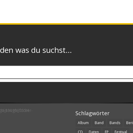
n was du suchst...
Schlagwörter
Album
Band
Bands
Beri
CD
Daten
EP
Festival