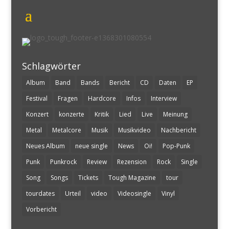
Schlagwörter
Album
Band
Bands
Bericht
CD
Daten
EP
Festival
Fragen
Hardcore
Infos
Interview
Konzert
konzerte
Kritik
Lied
Live
Meinung
Metal
Metalcore
Musik
Musikvideo
Nachbericht
Neues Album
neue single
News
Oi!
Pop-Punk
Punk
Punkrock
Review
Rezension
Rock
Single
Song
Songs
Tickets
Tough Magazine
tour
tourdates
Urteil
video
Videosingle
Vinyl
Vorbericht