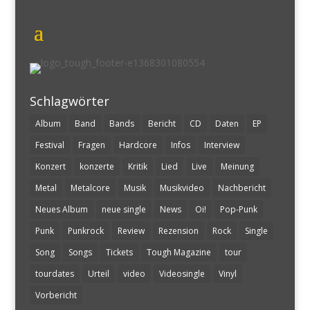
Schlagwörter
Album
Band
Bands
Bericht
CD
Daten
EP
Festival
Fragen
Hardcore
Infos
Interview
Konzert
konzerte
Kritik
Lied
Live
Meinung
Metal
Metalcore
Musik
Musikvideo
Nachbericht
Neues Album
neue single
News
Oi!
Pop-Punk
Punk
Punkrock
Review
Rezension
Rock
Single
Song
Songs
Tickets
Tough Magazine
tour
tourdates
Urteil
video
Videosingle
Vinyl
Vorbericht