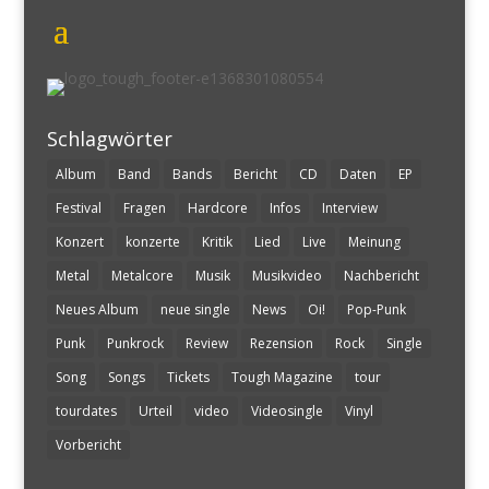
Schlagwörter
Album
Band
Bands
Bericht
CD
Daten
EP
Festival
Fragen
Hardcore
Infos
Interview
Konzert
konzerte
Kritik
Lied
Live
Meinung
Metal
Metalcore
Musik
Musikvideo
Nachbericht
Neues Album
neue single
News
Oi!
Pop-Punk
Punk
Punkrock
Review
Rezension
Rock
Single
Song
Songs
Tickets
Tough Magazine
tour
tourdates
Urteil
video
Videosingle
Vinyl
Vorbericht