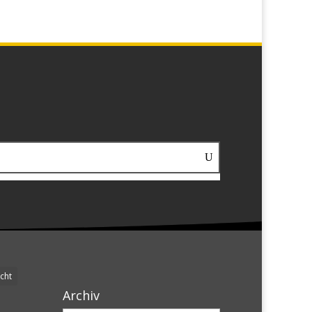
cht
Archiv