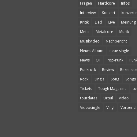
Fragen
Hardcore
Infos
Interview
Konzert
konzerte
Kritik
Lied
Live
Meinung
Metal
Metalcore
Musik
Musikvideo
Nachbericht
Neues Album
neue single
News
Oi!
Pop-Punk
Pun
Punkrock
Review
Rezensio
Rock
Single
Song
Songs
Tickets
Tough Magazine
to
tourdates
Urteil
video
Videosingle
Vinyl
Vorberich