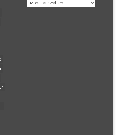
Archiv
k
n
ur
t