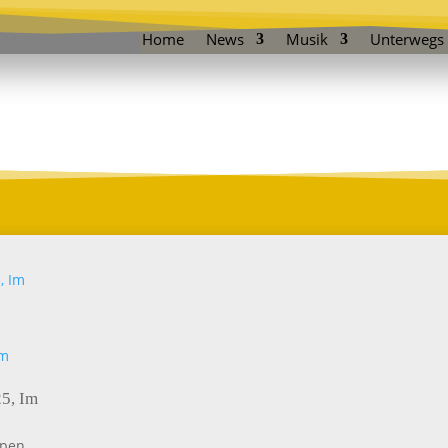
Home
News
Musik
Unterwegs
25, Im
n