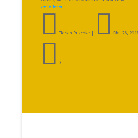
weiterlesen


Florian Puschke
|
Okt. 26, 201

0