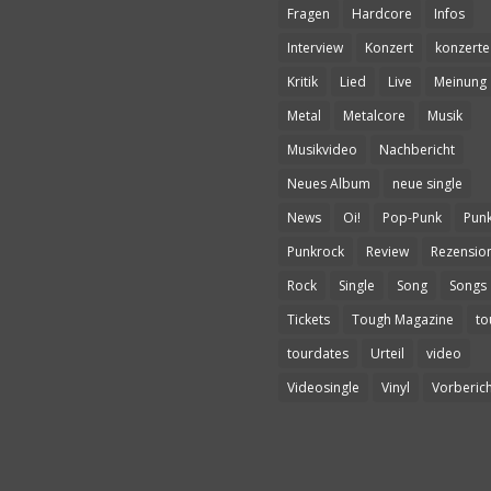
Fragen
Hardcore
Infos
Interview
Konzert
konzerte
Kritik
Lied
Live
Meinung
Metal
Metalcore
Musik
Musikvideo
Nachbericht
Neues Album
neue single
News
Oi!
Pop-Punk
Pun
Punkrock
Review
Rezensio
Rock
Single
Song
Songs
Tickets
Tough Magazine
to
tourdates
Urteil
video
Videosingle
Vinyl
Vorberich