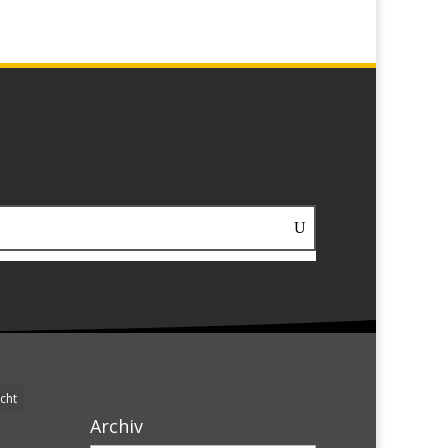
cht
Archiv