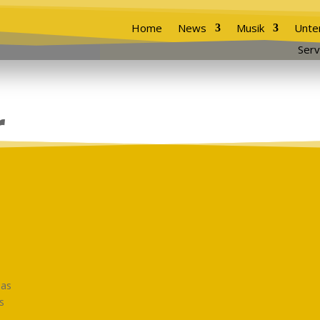
Home
News
Musik
Unte
Serv
r
nas
s