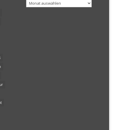
Archiv
k
n
ur
t