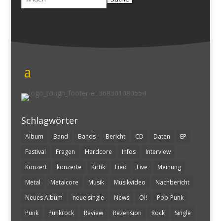
nach:
Schlagwörter
Album
Band
Bands
Bericht
CD
Daten
EP
Festival
Fragen
Hardcore
Infos
Interview
Konzert
konzerte
Kritik
Lied
Live
Meinung
Metal
Metalcore
Musik
Musikvideo
Nachbericht
Neues Album
neue single
News
Oi!
Pop-Punk
Punk
Punkrock
Review
Rezension
Rock
Single