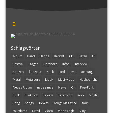
Schlagwörter
Album
Band
Bands
Bericht
CD
Daten
EP
Festival
Fragen
Hardcore
Infos
Interview
Konzert
konzerte
Kritik
Lied
Live
Meinung
Metal
Metalcore
Musik
Musikvideo
Nachbericht
Neues Album
neue single
News
Oi!
Pop-Punk
Punk
Punkrock
Review
Rezension
Rock
Single
Song
Songs
Tickets
Tough Magazine
tour
tourdates
Urteil
video
Videosingle
Vinyl