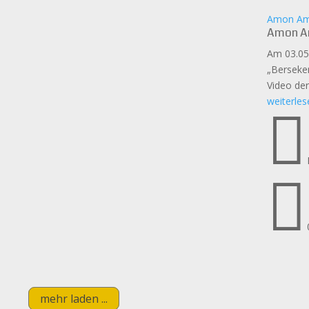
Amon Amar
Amon Am
Am 03.05
„Berseker
Video der
weiterles


mehr laden ...