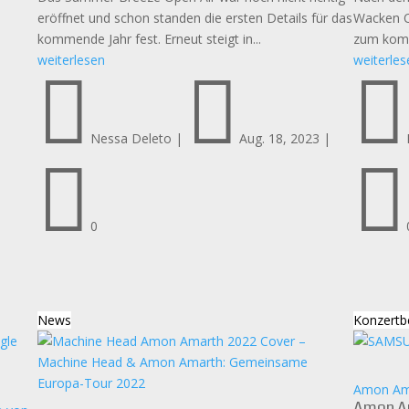
eröffnet und schon standen die ersten Details für das
Wacken O
kommende Jahr fest. Erneut steigt in...
zum komm
weiterlesen
weiterles



Nessa Deleto
|
Aug. 18, 2023
|


0
News
Konzertb
Amon Ama
Amon Am