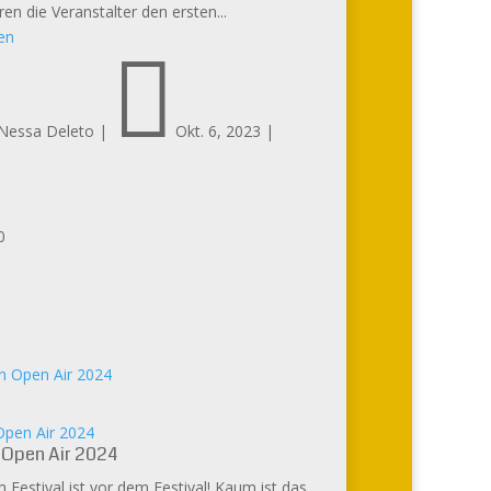
ren die Veranstalter den ersten...
en

Nessa Deleto
|
Okt. 6, 2023
|
0
pen Air 2024
Open Air 2024
Festival ist vor dem Festival! Kaum ist das