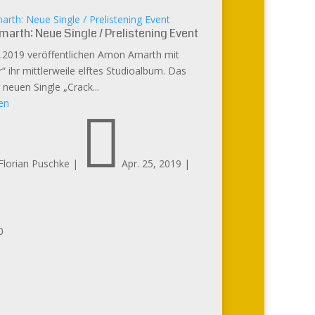
th: Neue Single / Prelistening Event
arth: Neue Single / Prelistening Event
.2019 veröffentlichen Amon Amarth mit
“ ihr mittlerweile elftes Studioalbum. Das
 neuen Single „Crack...
en

Florian Puschke
|
Apr. 25, 2019
|
0