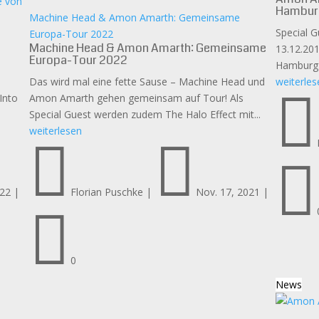
e von
Hambur
Machine Head & Amon Amarth: Gemeinsame
Special G
Europa-Tour 2022
Machine Head & Amon Amarth: Gemeinsame
13.12.20
Europa-Tour 2022
Hamburg E
Das wird mal eine fette Sause – Machine Head und
weiterles

Into
Amon Amarth gehen gemeinsam auf Tour! Als
Special Guest werden zudem The Halo Effect mit...
weiterlesen



022
|
Florian Puschke
|
Nov. 17, 2021
|

0
News