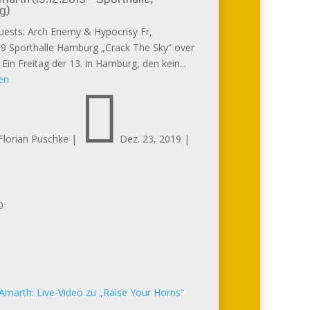
g)
uests: Arch Enemy & Hypocrisy Fr,
19 Sporthalle Hamburg „Crack The Sky“ over
in Freitag der 13. in Hamburg, den kein...
en

Florian Puschke
|
Dez. 23, 2019
|
0