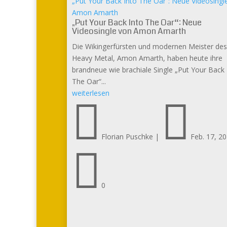
„Put Your Back Into The Oar“: Neue Videosingl
Amon Amarth
„Put Your Back Into The Oar“: Neue
Videosingle von Amon Amarth
Die Wikingerfürsten und modernen Meister des
Heavy Metal, Amon Amarth, haben heute ihre
brandneue wie brachiale Single „Put Your Back 
The Oar“...
weiterlesen


Florian Puschke
|
Feb. 17, 2

0