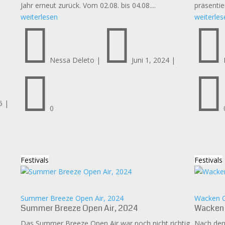
Jahr erneut zurück. Vom 02.08. bis 04.08....
präsentie
weiterlesen
weiterles



Nessa Deleto
|
Juni 1, 2024
|


5
|
0
Festivals
Festivals
Summer Breeze Open Air, 2024
Wacken O
Summer Breeze Open Air, 2024
Wacken 
Das Summer Breeze Open Air war noch nicht richtig
Nach dem 