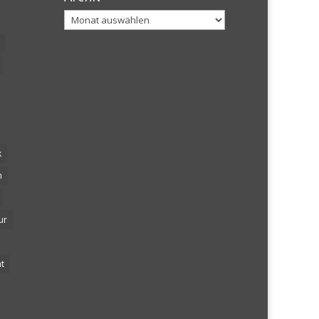
Archiv
k
n
ur
t