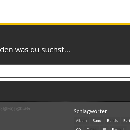
n was du suchst...
Schlagwörter
Album
Band
Bands
Beri
CD
Daten
EP
Festival