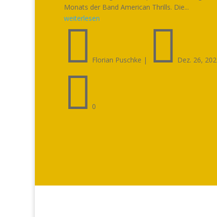
Monats der Band American Thrills. Die...
weiterlesen


Florian Puschke
|
Dez. 26, 20

0