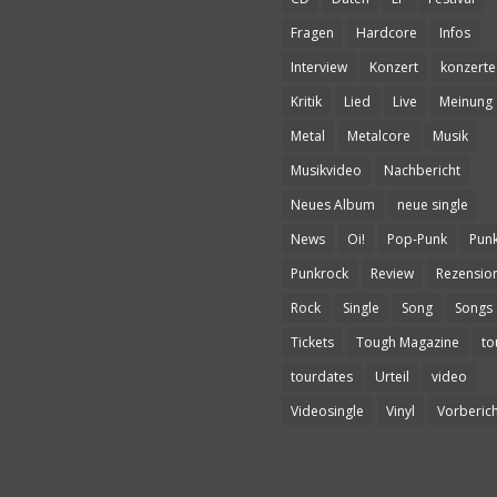
Fragen
Hardcore
Infos
Interview
Konzert
konzerte
Kritik
Lied
Live
Meinung
Metal
Metalcore
Musik
Musikvideo
Nachbericht
Neues Album
neue single
News
Oi!
Pop-Punk
Pun
Punkrock
Review
Rezensio
Rock
Single
Song
Songs
Tickets
Tough Magazine
to
tourdates
Urteil
video
Videosingle
Vinyl
Vorberich