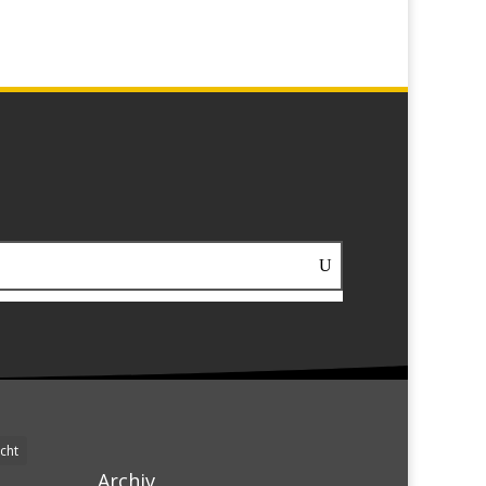
cht
Archiv