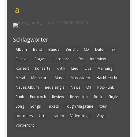
Schlagwörter
Album
Band
Bands
Bericht
CD
Daten
EP
Festival
Fragen
Hardcore
Infos
Interview
Konzert
konzerte
Kritik
Lied
Live
Meinung
Metal
Metalcore
Musik
Musikvideo
Nachbericht
Neues Album
neue single
News
Oi!
Pop-Punk
Punk
Punkrock
Review
Rezension
Rock
Single
Song
Songs
Tickets
Tough Magazine
tour
tourdates
Urteil
video
Videosingle
Vinyl
Vorbericht