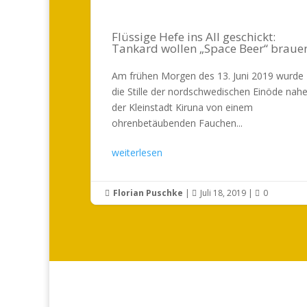
Flüssige Hefe ins All geschickt:
Tankard wollen „Space Beer“ braue
Am frühen Morgen des 13. Juni 2019 wurde
die Stille der nordschwedischen Einöde nah
der Kleinstadt Kiruna von einem
ohrenbetäubenden Fauchen...
weiterlesen
Florian Puschke
|
Juli 18, 2019
|
0


