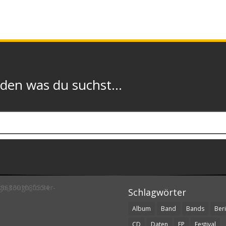
n was du suchst...
Schlagwörter
Album
Band
Bands
Beri
CD
Daten
EP
Festival