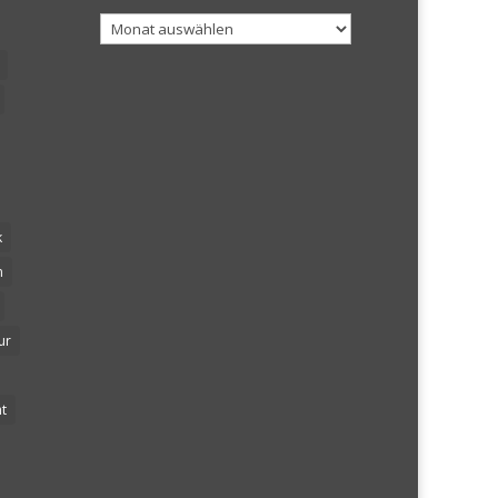
Archiv
k
n
ur
t