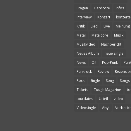
Fragen
Hardcore
Infos
Interview
Konzert
konzerte
Kritik
Lied
Live
Meinung
Metal
Metalcore
Musik
Musikvideo
Nachbericht
Neues Album
neue single
News
Oi!
Pop-Punk
Pun
Punkrock
Review
Rezensio
Rock
Single
Song
Songs
Tickets
Tough Magazine
to
tourdates
Urteil
video
Videosingle
Vinyl
Vorberich