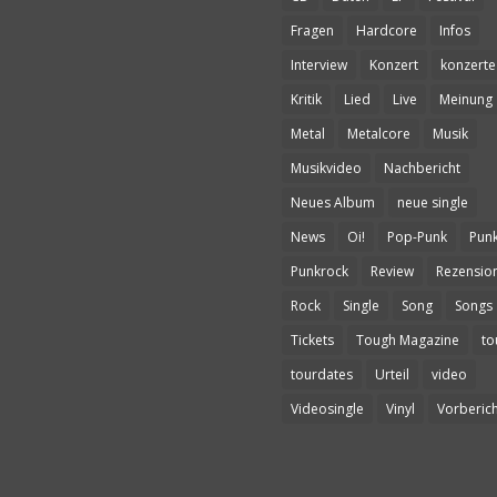
Fragen
Hardcore
Infos
Interview
Konzert
konzerte
Kritik
Lied
Live
Meinung
Metal
Metalcore
Musik
Musikvideo
Nachbericht
Neues Album
neue single
News
Oi!
Pop-Punk
Pun
Punkrock
Review
Rezensio
Rock
Single
Song
Songs
Tickets
Tough Magazine
to
tourdates
Urteil
video
Videosingle
Vinyl
Vorberich