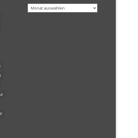
Archiv
k
n
ur
t