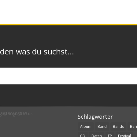
n was du suchst...
Schlagwörter
Album
Band
Bands
Beri
CD
Daten
EP
Festival