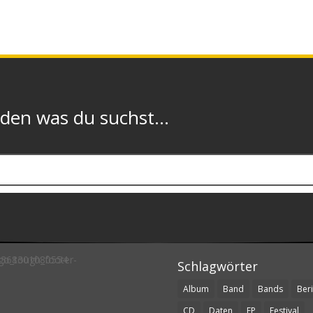
n was du suchst...
Schlagwörter
Album
Band
Bands
Beri
CD
Daten
EP
Festival