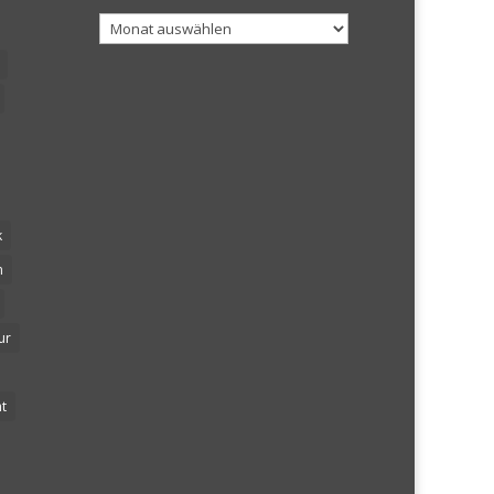
Archiv
k
n
ur
t