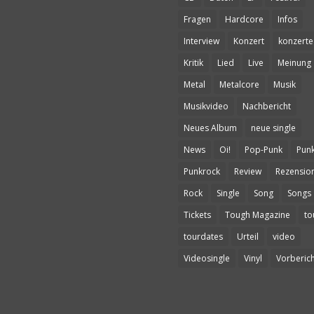
Fragen
Hardcore
Infos
Interview
Konzert
konzerte
Kritik
Lied
Live
Meinung
Metal
Metalcore
Musik
Musikvideo
Nachbericht
Neues Album
neue single
News
Oi!
Pop-Punk
Pun
Punkrock
Review
Rezensio
Rock
Single
Song
Songs
Tickets
Tough Magazine
to
tourdates
Urteil
video
Videosingle
Vinyl
Vorberich