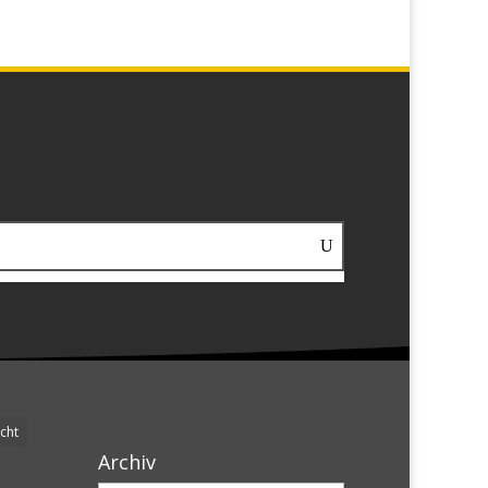
cht
Archiv