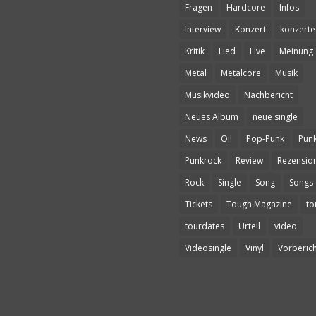
Fragen
Hardcore
Infos
Interview
Konzert
konzerte
Kritik
Lied
Live
Meinung
Metal
Metalcore
Musik
Musikvideo
Nachbericht
Neues Album
neue single
News
Oi!
Pop-Punk
Pun
Punkrock
Review
Rezensio
Rock
Single
Song
Songs
Tickets
Tough Magazine
to
tourdates
Urteil
video
Videosingle
Vinyl
Vorberich