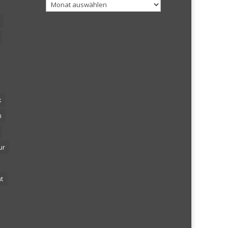
Archiv
k
n
ur
t