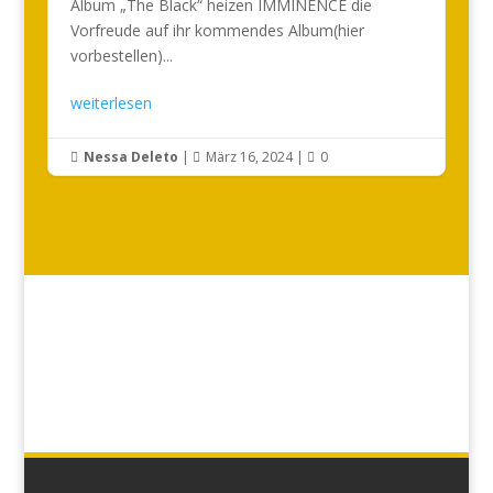
Album „The Black“ heizen IMMINENCE die
Vorfreude auf ihr kommendes Album(hier
vorbestellen)...
weiterlesen
Nessa Deleto
|
März 16, 2024
|
0


