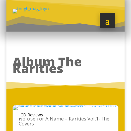
Album The
Rarities
CD Reviews
No Use For A Name – Rarities Vol.1-The
Covers