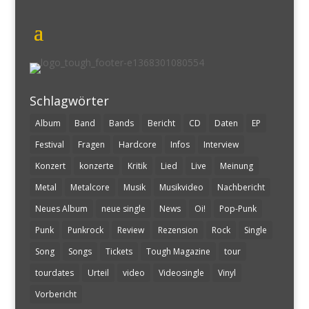
Schlagwörter
Album
Band
Bands
Bericht
CD
Daten
EP
Festival
Fragen
Hardcore
Infos
Interview
Konzert
konzerte
Kritik
Lied
Live
Meinung
Metal
Metalcore
Musik
Musikvideo
Nachbericht
Neues Album
neue single
News
Oi!
Pop-Punk
Punk
Punkrock
Review
Rezension
Rock
Single
Song
Songs
Tickets
Tough Magazine
tour
tourdates
Urteil
video
Videosingle
Vinyl
Vorbericht