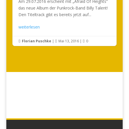
Am 29.07.2016 erscheint mit „Afraid Of Heights“
das neue Album der Punkrock-Band Billy Talent!
Den Titeltrack gibt es bereits jetzt auf...
weiterlesen
Florian Puschke
|
Mai 13, 2016
|
0


