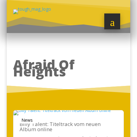
Afraid Of
Heights
News
Billy Talent: Titeltrack vom neuen
Album online