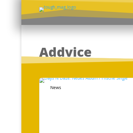
Addvice
News