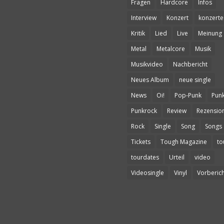
Fragen
Hardcore
Infos
Interview
Konzert
konzerte
Kritik
Lied
Live
Meinung
Metal
Metalcore
Musik
Musikvideo
Nachbericht
Neues Album
neue single
News
Oi!
Pop-Punk
Pun
Punkrock
Review
Rezensio
Rock
Single
Song
Songs
Tickets
Tough Magazine
to
tourdates
Urteil
video
Videosingle
Vinyl
Vorberich