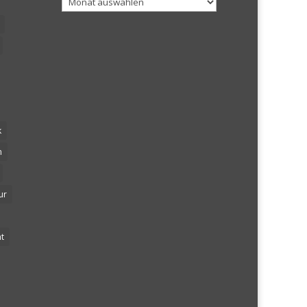
k
n
ur
t