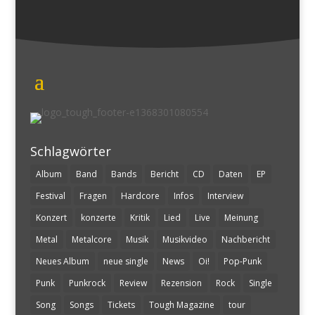
Schlagwörter
Album
Band
Bands
Bericht
CD
Daten
EP
Festival
Fragen
Hardcore
Infos
Interview
Konzert
konzerte
Kritik
Lied
Live
Meinung
Metal
Metalcore
Musik
Musikvideo
Nachbericht
Neues Album
neue single
News
Oi!
Pop-Punk
Punk
Punkrock
Review
Rezension
Rock
Single
Song
Songs
Tickets
Tough Magazine
tour