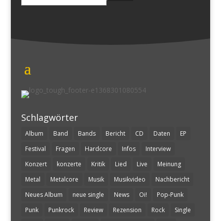
nach:
Schlagwörter
Album
Band
Bands
Bericht
CD
Daten
EP
Festival
Fragen
Hardcore
Infos
Interview
Konzert
konzerte
Kritik
Lied
Live
Meinung
Metal
Metalcore
Musik
Musikvideo
Nachbericht
Neues Album
neue single
News
Oi!
Pop-Punk
Punk
Punkrock
Review
Rezension
Rock
Single