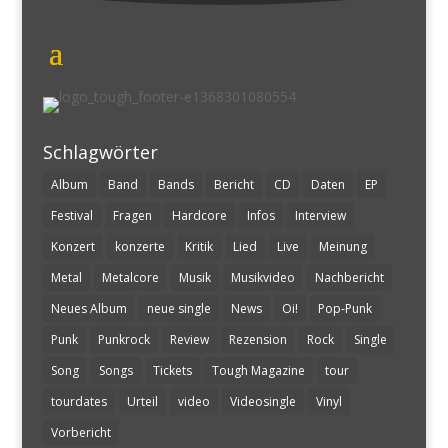
Schlagwörter
Album
Band
Bands
Bericht
CD
Daten
EP
Festival
Fragen
Hardcore
Infos
Interview
Konzert
konzerte
Kritik
Lied
Live
Meinung
Metal
Metalcore
Musik
Musikvideo
Nachbericht
Neues Album
neue single
News
Oi!
Pop-Punk
Punk
Punkrock
Review
Rezension
Rock
Single
Song
Songs
Tickets
Tough Magazine
tour
tourdates
Urteil
video
Videosingle
Vinyl
Vorbericht