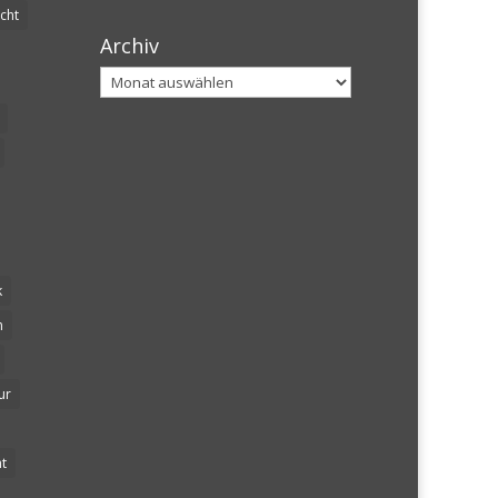
cht
Archiv
Archiv
k
n
ur
t