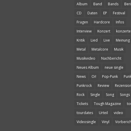
Album
Band
Bands
Beri
CD
Daten
EP
Festival
Fragen
Hardcore
Infos
Interview
Konzert
konzerte
Kritik
Lied
Live
Meinung
Metal
Metalcore
Musik
Musikvideo
Nachbericht
Neues Album
neue single
News
Oi!
Pop-Punk
Pun
Punkrock
Review
Rezensio
Rock
Single
Song
Songs
Tickets
Tough Magazine
to
tourdates
Urteil
video
Videosingle
Vinyl
Vorberich