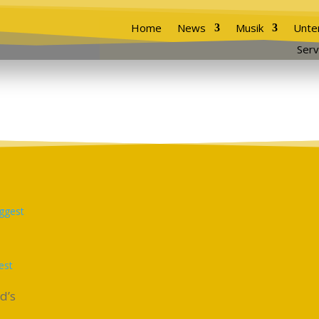
Home
News
Musik
Unte
Serv
est
d’s