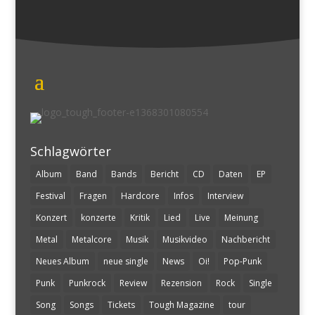
Schlagwörter
Album
Band
Bands
Bericht
CD
Daten
EP
Festival
Fragen
Hardcore
Infos
Interview
Konzert
konzerte
Kritik
Lied
Live
Meinung
Metal
Metalcore
Musik
Musikvideo
Nachbericht
Neues Album
neue single
News
Oi!
Pop-Punk
Punk
Punkrock
Review
Rezension
Rock
Single
Song
Songs
Tickets
Tough Magazine
tour