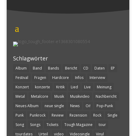
Schlagwörter
Album
Band
Bands
Bericht
CD
Daten
EP
Festival
Fragen
Hardcore
Infos
Interview
Konzert
konzerte
Kritik
Lied
Live
Meinung
Metal
Metalcore
Musik
Musikvideo
Nachbericht
Neues Album
neue single
News
Oi!
Pop-Punk
Punk
Punkrock
Review
Rezension
Rock
Single
Song
Songs
Tickets
Tough Magazine
tour
tourdates
Urteil
video
Videosingle
Vinyl