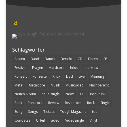
Schlagwörter
Album
Band
Bands
Bericht
CD
Daten
EP
Festival
Fragen
Hardcore
Infos
Interview
Konzert
konzerte
Kritik
Lied
Live
Meinung
Metal
Metalcore
Musik
Musikvideo
Nachbericht
Neues Album
neue single
News
Oi!
Pop-Punk
Punk
Punkrock
Review
Rezension
Rock
Single
Song
Songs
Tickets
Tough Magazine
tour
tourdates
Urteil
video
Videosingle
Vinyl