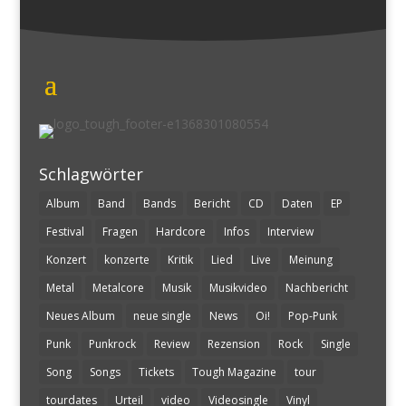
Schlagwörter
Album
Band
Bands
Bericht
CD
Daten
EP
Festival
Fragen
Hardcore
Infos
Interview
Konzert
konzerte
Kritik
Lied
Live
Meinung
Metal
Metalcore
Musik
Musikvideo
Nachbericht
Neues Album
neue single
News
Oi!
Pop-Punk
Punk
Punkrock
Review
Rezension
Rock
Single
Song
Songs
Tickets
Tough Magazine
tour
tourdates
Urteil
video
Videosingle
Vinyl