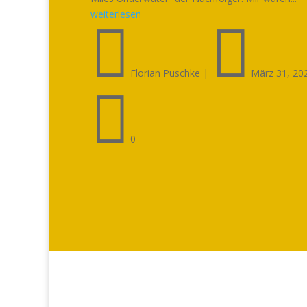
weiterlesen


Florian Puschke
|
März 31, 20

0