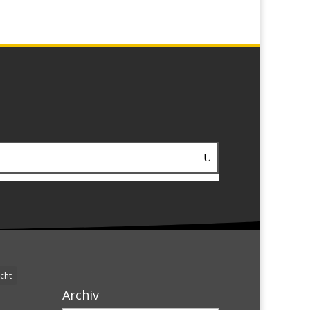
cht
Archiv