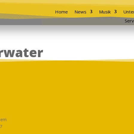
Home
News
Musik
Unte
Serv
rwater
 dem
27