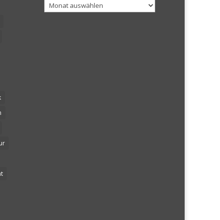
Archiv
k
n
ur
t