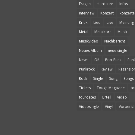
Fragen
Hardcore
Infos
Interview
Konzert
konzerte
Kritik
Lied
Live
Meinung
Metal
Metalcore
Musik
Musikvideo
Nachbericht
Neues Album
neue single
News
Oi!
Pop-Punk
Pun
Punkrock
Review
Rezensio
Rock
Single
Song
Songs
Tickets
Tough Magazine
to
tourdates
Urteil
video
Videosingle
Vinyl
Vorberich