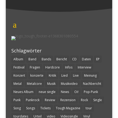
Schlagwörter
Album
Band
Bands
Bericht
CD
Daten
EP
Festival
Fragen
Hardcore
Infos
Interview
Konzert
konzerte
Kritik
Lied
Live
Meinung
Metal
Metalcore
Musik
Musikvideo
Nachbericht
Neues Album
neue single
News
Oi!
Pop-Punk
Punk
Punkrock
Review
Rezension
Rock
Single
Song
Songs
Tickets
Tough Magazine
tour
tourdates
Urteil
video
Videosingle
Vinyl